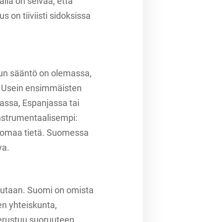
malla on selvää, että
us on tiiviisti sidoksissa
un sääntö on olemassa,
a. Usein ensimmäisten
ssa, Espanjassa tai
instrumentaalisempi:
an omaa tietä. Suomessa
va.
hutaan. Suomi on omista
nen yhteiskunta,
perustuu suoruuteen,