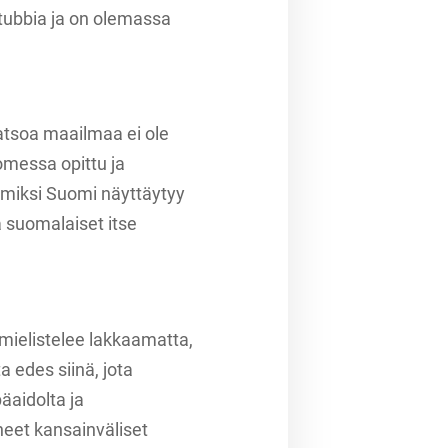
Stubbia ja on olemassa
atsoa maailmaa ei ole
messa opittu ja
, miksi Suomi näyttäytyy
a suomalaiset itse
 mielistelee lakkaamatta,
ta edes siinä, jota
äaidolta ja
neet kansainväliset