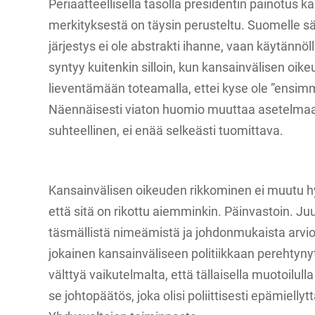
Periaatteellisella tasolla presidentin painotus 
merkityksestä on täysin perusteltu. Suomelle 
järjestys ei ole abstrakti ihanne, vaan käytännö
syntyy kuitenkin silloin, kun kansainvälisen oik
lieventämään toteamalla, ettei kyse ole ”ensimm
Näennäisesti viaton huomio muuttaa asetelmaa
suhteellinen, ei enää selkeästi tuomittava.
Kansainvälisen oikeuden rikkominen ei muutu h
että sitä on rikottu aiemminkin. Päinvastoin. Juur
täsmällistä nimeämistä ja johdonmukaista arv
jokainen kansainväliseen politiikkaan perehtynyt
välttyä vaikutelmalta, että tällaisella muotoilu
se johtopäätös, joka olisi poliittisesti epämiellyt