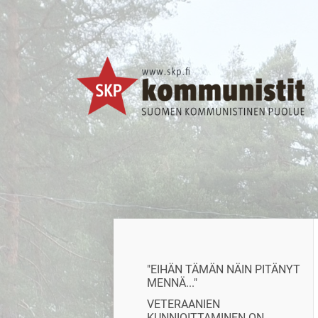
Siirry
sivun
sisältöön
SKP Jyväskylä
"EIHÄN TÄMÄN NÄIN PITÄNYT
MENNÄ..."
VETERAANIEN
KUNNIOITTAMINEN ON