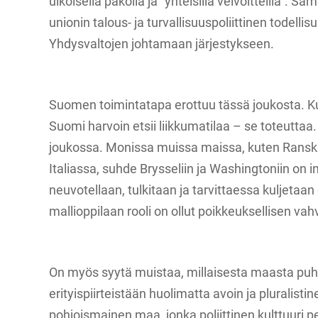
ulkoisella pakolla ja ”yhteisillä velvoitteilla”. Sa
unionin talous- ja turvallisuuspoliittinen todellisu
Yhdysvaltojen johtamaan järjestykseen.
Suomen toimintatapa erottuu tässä joukosta. K
Suomi harvoin etsii liikkumatilaa – se toteutta
joukossa. Monissa muissa maissa, kuten Ranska
Italiassa, suhde Brysseliin ja Washingtoniin on 
neuvotellaan, tulkitaan ja tarvittaessa kuljeta
mallioppilaan rooli on ollut poikkeuksellisen vah
On myös syytä muistaa, millaisesta maasta pu
erityispiirteistään huolimatta avoin ja pluralisti
pohjoismainen maa, jonka poliittinen kulttuuri 