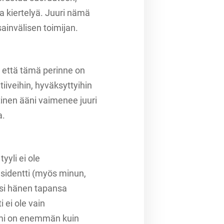
a kiertelyä. Juuri nämä
ainvälisen toimijan.
 että tämä perinne on
iveihin, hyväksyttyihin
ittinen ääni vaimenee juuri
a.
yyli ei ole
sidentti (myös minun,
ksi hänen tapansa
 ei ole vain
omi on enemmän kuin