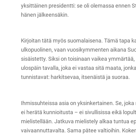
yksittäinen presidentti: se oli olemassa ennen 
hänen jälkeensäkin.
Kirjoitan tätä myös suomalaisena. Tämä tapa k
ulkopuolinen, vaan vuosikymmenten aikana Suo
sisäistetty. Siksi on toisinaan vaikea ymmärtää
ulospäin tavalla, joka ei vastaa sitä maata, jonk
tunnistavat: harkitsevaa, itsenäistä ja suoraa.
Ihmissuhteissa asia on yksinkertainen. Se, joka
ei herätä kunnioitusta – ei sivullisissa eikä lopul
mielistellään. Jatkuva mielistely alkaa tuntua ep
vaivaannuttavalta. Sama pätee valtioihin. Koke