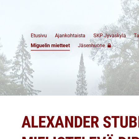
Etusivu
Ajankohtaista
SKP Jyväskylä
T
Miguelin mietteet
Jäsenhuone
ALEXANDER STUB