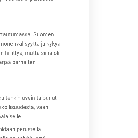
in irtautumassa. Suomen
 monenvälisyyttä ja kykyä
hillittyä, mutta siinä oli
ärjää parhaiten
uitenkin usein taipunut
uskollisuudesta, vaan
alaiselle
oidaan perustella