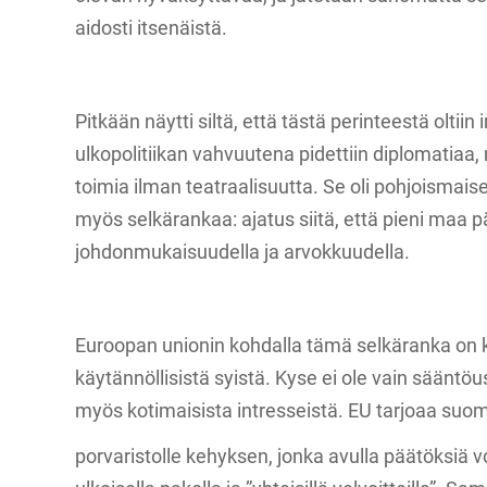
aidosti itsenäistä.
Pitkään näytti siltä, että tästä perinteestä olti
ulkopolitiikan vahvuutena pidettiin diplomatiaa,
toimia ilman teatraalisuutta. Se oli pohjoismaisen 
myös selkärankaa: ajatus siitä, että pieni maa p
johdonmukaisuudella ja arvokkuudella.
Euroopan unionin kohdalla tämä selkäranka on k
käytännöllisistä syistä. Kyse ei ole vain sääntö
myös kotimaisista intresseistä. EU tarjoaa suom
porvaristolle kehyksen, jonka avulla päätöksiä v