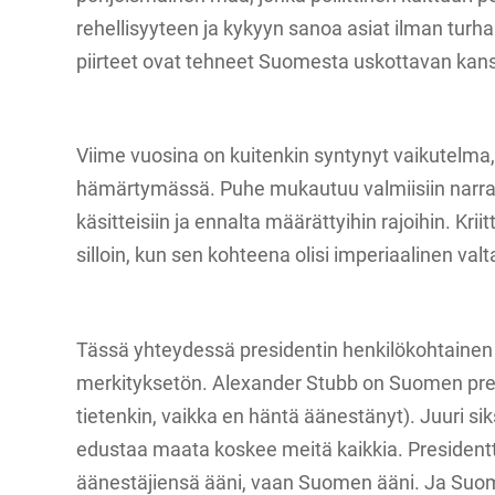
rehellisyyteen ja kykyyn sanoa asiat ilman turha
piirteet ovat tehneet Suomesta uskottavan kans
Viime vuosina on kuitenkin syntynyt vaikutelma,
hämärtymässä. Puhe mukautuu valmiisiin narrati
käsitteisiin ja ennalta määrättyihin rajoihin. Kri
silloin, kun sen kohteena olisi imperiaalinen valt
Tässä yhteydessä presidentin henkilökohtainen t
merkityksetön. Alexander Stubb on Suomen pre
tietenkin, vaikka en häntä äänestänyt). Juuri si
edustaa maata koskee meitä kaikkia. Presidentti
äänestäjiensä ääni, vaan Suomen ääni. Ja Su