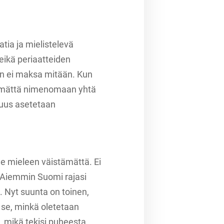
tia ja mielistelevä
eikä periaatteiden
nen ei maksa mitään. Kun
tämättä nimenomaan yhtä
uvuus asetetaan
 mieleen väistämättä. Ei
. Aiemmin Suomi rajasi
 Nyt suunta on toinen,
se, minkä oletetaan
, mikä tekisi puheesta