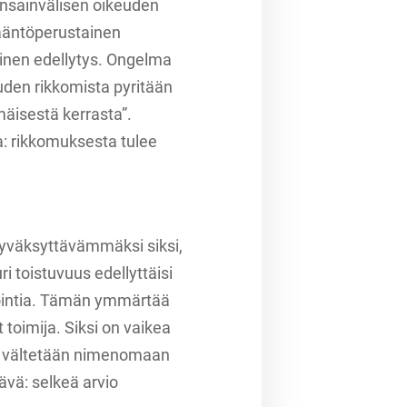
kansainvälisen oikeuden
sääntöperustainen
llinen edellytys. Ongelma
euden rikkomista pyritään
äisestä kerrasta”.
: rikkomuksesta tulee
yväksyttävämmäksi siksi,
i toistuvuus edellyttäisi
iointia. Tämän ymmärtää
 toimija. Siksi on vaikea
lla vältetään nimenomaan
tävä: selkeä arvio