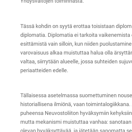
Yhdysvaltojen toiminnasta.
Tässä kohdin on syytä erottaa toisistaan diploma
diplomatia. Diplomatia ei tarkoita vaikenemista 
esittämistä vain silloin, kun niiden puolustami
varovaisuus alkaa muistuttaa halua olla ärsyt
valtaa, siirrytään alueelle, jossa suhteiden suj
periaatteiden edelle.
Tällaisessa asetelmassa suomettuminen nousee
historiallisena ilmiönä, vaan toimintalogiikkana
puheensa Neuvostoliiton hyväksymiin kehyksiin.
mutta mekanismi muistuttaa vanhaa: sanotaan 
olevan hyväksyttävää, ja jätetään sanomatta se