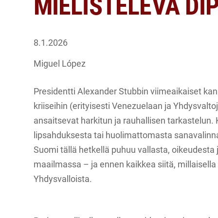
MIELISTELEVÄ DI
8.1.2026
Miguel López
Presidentti Alexander Stubbin viimeaikaiset kan
kriiseihin (erityisesti Venezuelaan ja Yhdysvaltoj
ansaitsevat harkitun ja rauhallisen tarkastelun. 
lipsahduksesta tai huolimattomasta sanavalinnas
Suomi tällä hetkellä puhuu vallasta, oikeudest
maailmassa – ja ennen kaikkea siitä, millaisell
Yhdysvalloista.