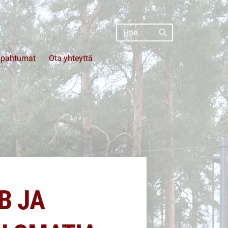
Haku
Hae
apahtumat
Ota yhteyttä
B JA