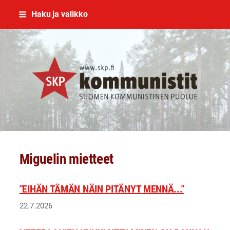
Siirry
Haku ja valikko
sivun
sisältöön
SKP Jyväskylä
Miguelin mietteet
"EIHÄN TÄMÄN NÄIN PITÄNYT MENNÄ..."
22.7.2026