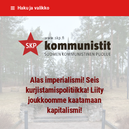
Siirry
Haku ja valikko
sivun
sisältöön
SKP Jyväskylä
Alas imperialismi! Seis
kurjistamispolitiikka! Liity
joukkoomme kaatamaan
kapitalismi!