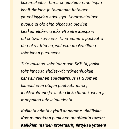
kokemuksille. Tämä on puolueemme linjan
kehittämisen ja toiminnan tietoisen
yhtenäisyyden edellytys. Kommunistinen
puolue ei ole aina oikeassa olevien
keskustelukerho eikä ylhäältä alaspäin
rakentuva koneisto. Tarvitsemme puoluetta
demokraattisena, vallankumouksellisen
toiminnan puolueena.
Tule mukaan voimistamaan SKP:tä, jonka
toiminnassa yhdistyvät työväenluokan
kansainvälinen solidaarisuus ja Suomen
kansallisten etujen puolustaminen,
luokkataistelu ja vastuu koko ihmiskunnan ja
maapallon tulevaisuudesta.
Kaikista näistä syistä sanomme tänäänkin
Kommunistisen puolueen manifestin tavoin:
Kaikkien maiden proletaarit, liittykää yhteen!