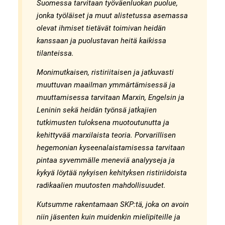
Suomessa tarvitaan työväenluokan puolue,
jonka työläiset ja muut alistetussa asemassa
olevat ihmiset tietävät toimivan heidän
kanssaan ja puolustavan heitä kaikissa
tilanteissa.
Monimutkaisen, ristiriitaisen ja jatkuvasti
muuttuvan maailman ymmärtämisessä ja
muuttamisessa tarvitaan Marxin, Engelsin ja
Leninin sekä heidän työnsä jatkajien
tutkimusten tuloksena muotoutunutta ja
kehittyvää marxilaista teoria. Porvarillisen
hegemonian kyseenalaistamisessa tarvitaan
pintaa syvemmälle meneviä analyyseja ja
kykyä löytää nykyisen kehityksen ristiriidoista
radikaalien muutosten mahdollisuudet.
Kutsumme rakentamaan SKP:tä, joka on avoin
niin jäsenten kuin muidenkin mielipiteille ja