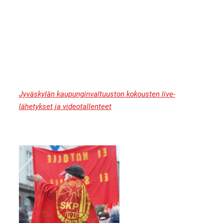
Jyväskylän kaupunginvaltuuston kokousten live-
lähetykset ja videotallenteet