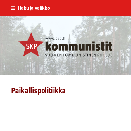
Siirry
Haku ja valikko
sivun
sisältöön
SKP Jyväskylä
Paikallispolitiikka