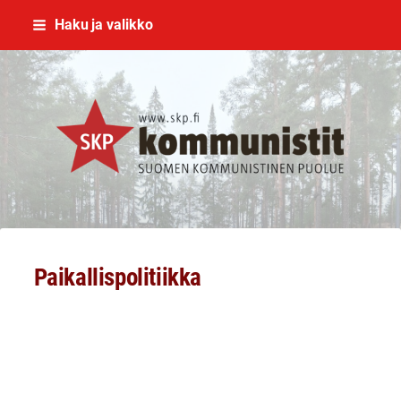
Siirry
Haku ja valikko
sivun
sisältöön
SKP Jyväskylä
Paikallispolitiikka