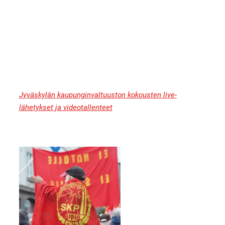
Jyväskylän kaupunginvaltuuston kokousten live-
lähetykset ja videotallenteet