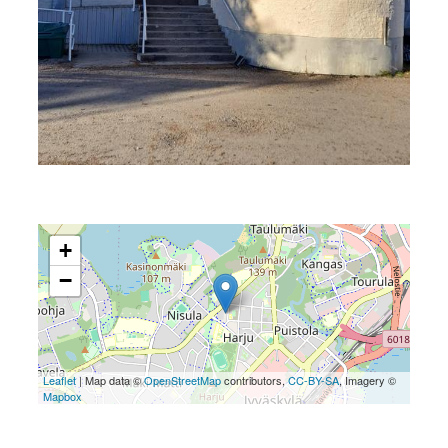
+
−
Leaflet
| Map data ©
OpenStreetMap
contributors,
CC-BY-SA
, Imagery ©
Mapbox