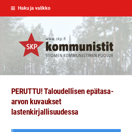
Siirry
Haku ja valikko
sivun
sisältöön
SKP Jyväskylä
PERUTTU! Taloudellisen epätasa-
arvon kuvaukset
lastenkirjallisuudessa