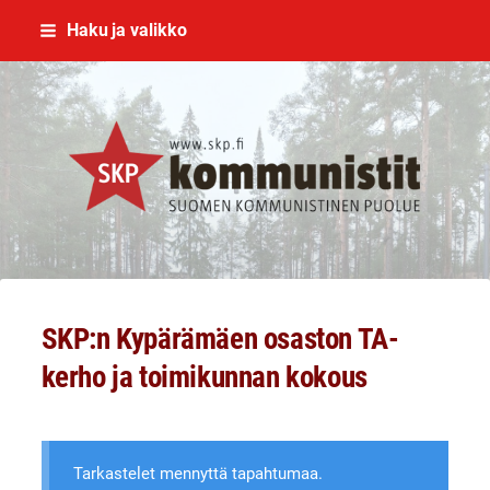
Siirry
Haku ja valikko
sivun
sisältöön
SKP Jyväskylä
SKP:n Kypärämäen osaston TA-
kerho ja toimikunnan kokous
Tarkastelet mennyttä tapahtumaa.