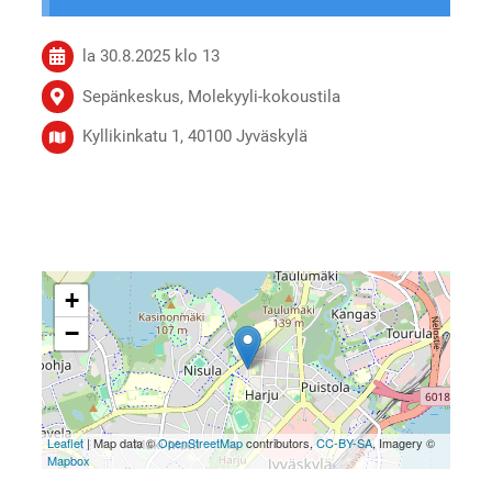
la 30.8.2025
klo 13
Sepänkeskus, Molekyyli-kokoustila
Kyllikinkatu 1, 40100 Jyväskylä
+
−
Leaflet
| Map data ©
OpenStreetMap
contributors,
CC-BY-SA
, Imagery ©
Mapbox