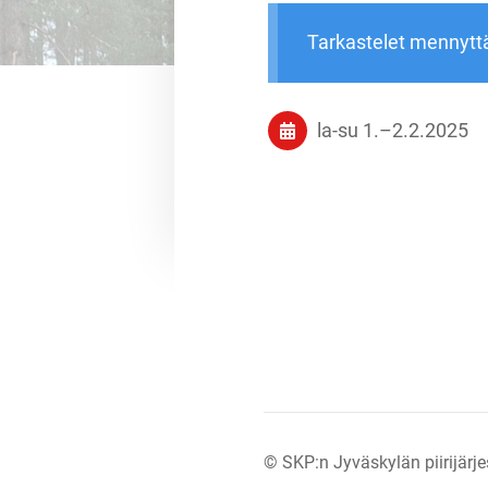
Tarkastelet mennytt
la-su
1.
–
2.2.2025
©
SKP:n Jyväskylän piirijärje