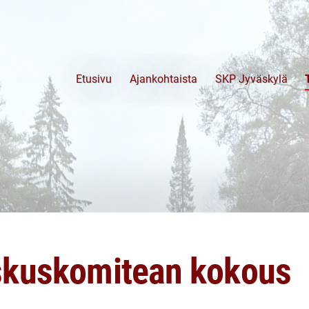
Etusivu
Ajankohtaista
SKP Jyväskylä
skuskomitean kokous