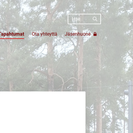
Haku
Hae
Tapahtumat
Ota yhteyttä
Jäsenhuone