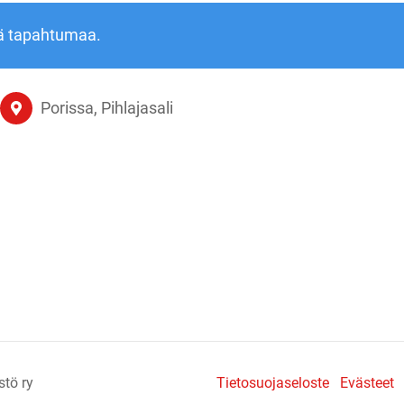
ä tapahtumaa.
Porissa, Pihlajasali
stö ry
Tietosuojaseloste
Evästeet