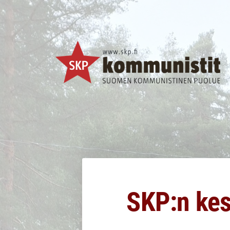
Siirry
sivun
sisältöön
SKP Jyväskylä
SKP:n ke