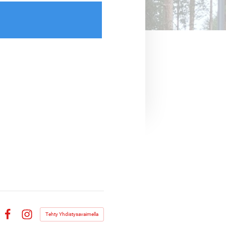
Tehty Yhdistysavaimella
Facebook
Instagram