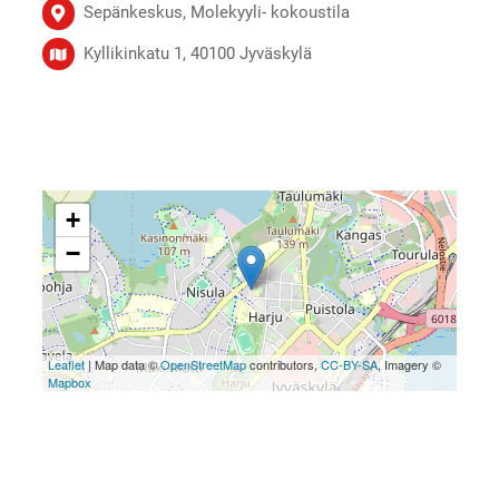
Sepänkeskus, Molekyyli- kokoustila
Kyllikinkatu 1, 40100 Jyväskylä
+
−
Leaflet
| Map data ©
OpenStreetMap
contributors,
CC-BY-SA
, Imagery ©
Mapbox