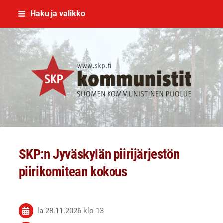
Siirry
Haku ja valikko
sivun
sisältöön
SKP Jyväskylä
SKP:n Jyväskylän piirijärjestön
piirikomitean kokous
la 28.11.2026
klo 13