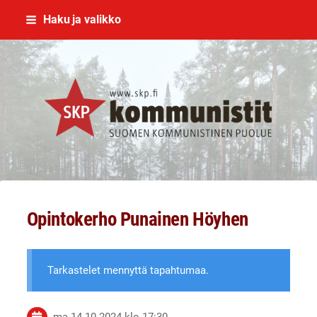
Siirry
Haku ja valikko
sivun
sisältöön
SKP Jyväskylä
Opintokerho Punainen Höyhen
Tarkastelet mennyttä tapahtumaa.
ma 14.10.2024
klo 17:30