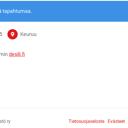
ä tapahtumaa.
5
Keuruu
mmin
desili.fi
stö ry
Tietosuojaseloste
Evästeet