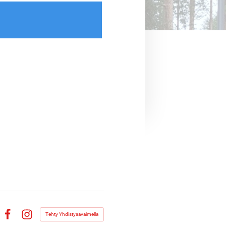
Tehty Yhdistysavaimella
Facebook
Instagram