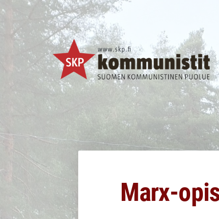
Siirry
sivun
sisältöön
SKP Jyväskylä
Marx-opi