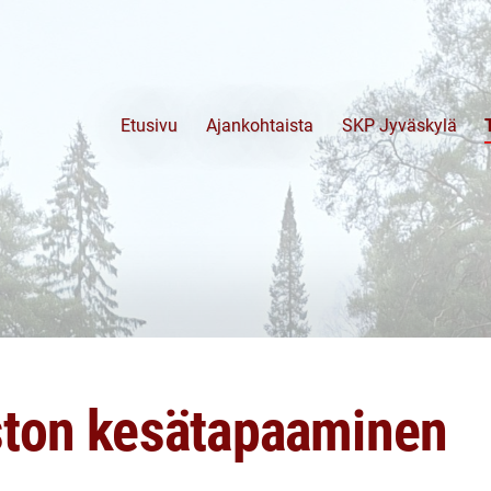
Etusivu
Ajankohtaista
SKP Jyväskylä
ston kesätapaaminen