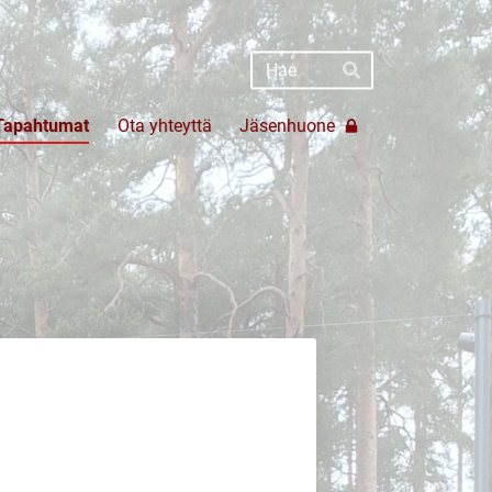
Haku
Hae
Tapahtumat
Ota yhteyttä
Jäsenhuone