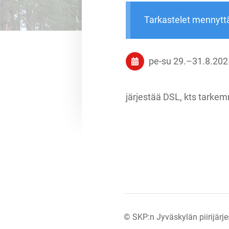
Tarkastelet mennytt
pe-su
29.
–
31.8.202
järjestää DSL, kts tarke
©
SKP:n Jyväskylän piirijärje