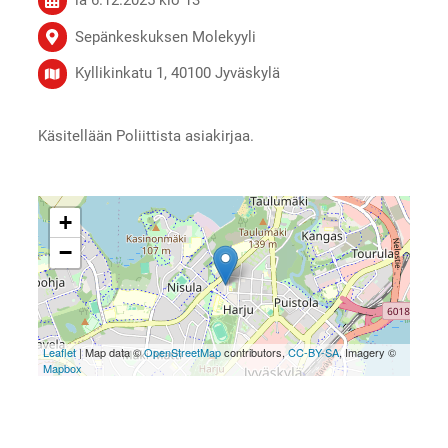
Sepänkeskuksen Molekyyli
Kyllikinkatu 1, 40100 Jyväskylä
Käsitellään Poliittista asiakirjaa.
+
−
Leaflet
| Map data ©
OpenStreetMap
contributors,
CC-BY-SA
, Imagery ©
Mapbox