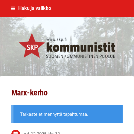
Siirry
Haku ja valikko
sivun
sisältöön
SKP Jyväskylä
Marx-kerho
Tarkastelet mennyttä tapahtumaa.
la 6.12.2025
klo 13