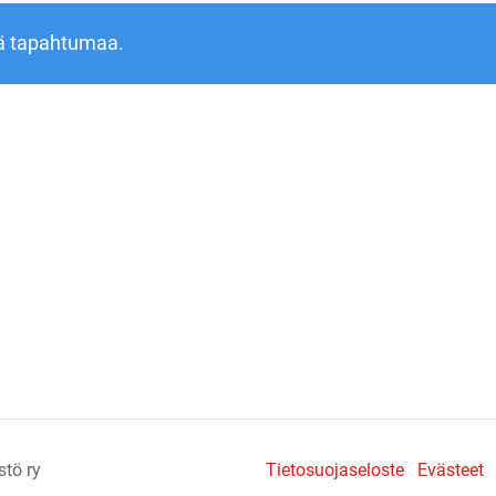
ä tapahtumaa.
stö ry
Tietosuojaseloste
Evästeet