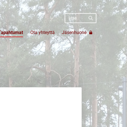
Haku
Hae
Tapahtumat
Ota yhteyttä
Jäsenhuone