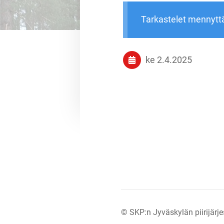
Tarkastelet mennytt
ke 2.4.2025
©
SKP:n Jyväskylän piirijärje