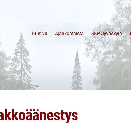
Etusivu
Ajankohtaista
SKP Jyväskylä
akkoäänestys