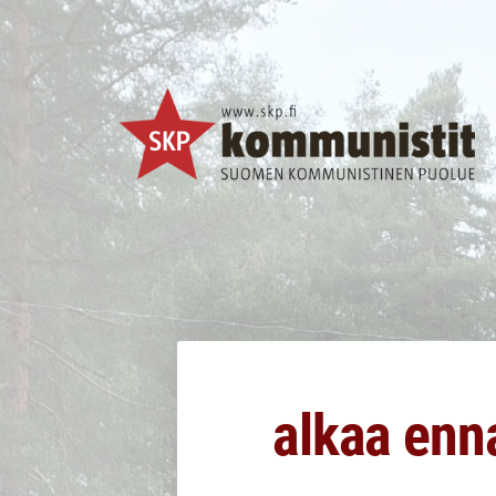
Siirry
sivun
sisältöön
SKP Jyväskylä
alkaa enn