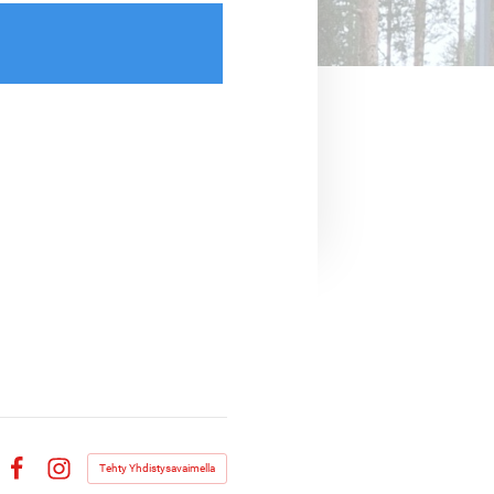
Tehty Yhdistysavaimella
Facebook
Instagram