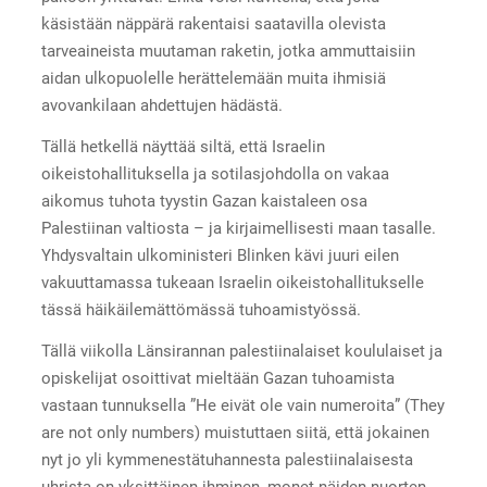
käsistään näppärä rakentaisi saatavilla olevista
tarveaineista muutaman raketin, jotka ammuttaisiin
aidan ulkopuolelle herättelemään muita ihmisiä
avovankilaan ahdettujen hädästä.
Tällä hetkellä näyttää siltä, että Israelin
oikeistohallituksella ja sotilasjohdolla on vakaa
aikomus tuhota tyystin Gazan kaistaleen osa
Palestiinan valtiosta – ja kirjaimellisesti maan tasalle.
Yhdysvaltain ulkoministeri Blinken kävi juuri eilen
vakuuttamassa tukeaan Israelin oikeistohallitukselle
tässä häikäilemättömässä tuhoamistyössä.
Tällä viikolla Länsirannan palestiinalaiset koululaiset ja
opiskelijat osoittivat mieltään Gazan tuhoamista
vastaan tunnuksella ”He eivät ole vain numeroita” (They
are not only numbers) muistuttaen siitä, että jokainen
nyt jo yli kymmenestätuhannesta palestiinalaisesta
uhrista on yksittäinen ihminen, monet näiden nuorten