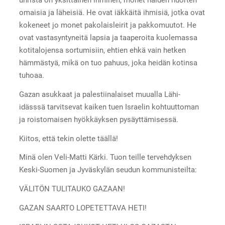
omaisia ja läheisiä. He ovat iäkkäitä ihmisiä, jotka ovat
kokeneet jo monet pakolaisleirit ja pakkomuutot. He
ovat vastasyntyneitä lapsia ja taaperoita kuolemassa
kotitalojensa sortumisiin, ehtien ehkä vain hetken
hämmästyä, mikä on tuo pahuus, joka heidän kotinsa
tuhoaa.
Gazan asukkaat ja palestiinalaiset muualla Lähi-
idässsä tarvitsevat kaiken tuen Israelin kohtuuttoman
ja roistomaisen hyökkäyksen pysäyttämisessä.
Kiitos, että tekin olette täällä!
Minä olen Veli-Matti Kärki. Tuon teille tervehdyksen
Keski-Suomen ja Jyväskylän seudun kommunisteilta:
VÄLITÖN TULITAUKO GAZAAN!
GAZAN SAARTO LOPETETTAVA HETI!