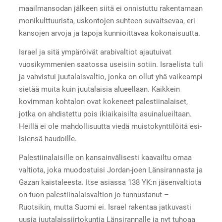
maailmansodan jälkeen siitä ei onnistuttu rakentamaan
monikulttuurista, uskontojen suhteen suvaitsevaa, eri
kansojen arvoja ja tapoja kunnioittavaa kokonaisuutta.
Israel ja sitä ympäröivät arabivaltiot ajautuivat
vuosikymmenien saatossa useisiin sotiin. Israelista tuli
ja vahvistui juutalaisvaltio, jonka on ollut yhä vaikeampi
sietää muita kuin juutalaisia alueellaan. Kaikkein
kovimman kohtalon ovat kokeneet palestiinalaiset,
jotka on ahdistettu pois ikiaikaisilta asuinalueiltaan.
Heillä ei ole mahdollisuutta viedä muistokynttilöitä esi-
isiensä haudoille.
Palestiinalaisille on kansainvälisesti kaavailtu omaa
valtiota, joka muodostuisi Jordan-joen Länsirannasta ja
Gazan kaistaleesta. Itse asiassa 138 YK:n jäsenvaltiota
on tuon palestiinalaisvaltion jo tunnustanut –
Ruotsikin, mutta Suomi ei. Israel rakentaa jatkuvasti
uusia juutalaissiirtokuntia Länsirannalle ja nyt tuhoaa