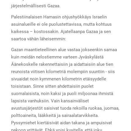
järjestelmällisesti Gazaa.
Palestiinalaisen Hamasin ohjushyökkäys Israelin
asuinalueille ei ole puolustettavissa, mutta kohtuus
kaikessa – kostossakin. Ajatellaanpa Gazaa ja sen
saartoa vähän läheisemmin:
Gazan maantieteellinen alue vastaa jokseenkin samaa
kuin meidän nelostiemme varteen Jyväskylästä
Äänekoskelle rakennettaisiin ja aidattaisiin alue tien
reunoista viitisen kilometriä molempiin suuntiin - siis
sivuaidat noin kymmenen kilometrin etäisyydelle
toisistaan. Sinne sitten ahdettaisiin puolet
suomalaisista, noin kaksi ja puoli miljoonaa ihmistä
lapsista vanhuksiin. Vain kansainväliset
avustusjärjestöt saisivat tuoda rekoilla ruokaa, juomaa,
polttoaineita, lääkkeitä ja sairaalatarvikkeita.
Pyssymiehet kiertäisivät aidan takana ja ampuisivat
pakoon yrittävät. Ehkä voisi kuvitella, että joku