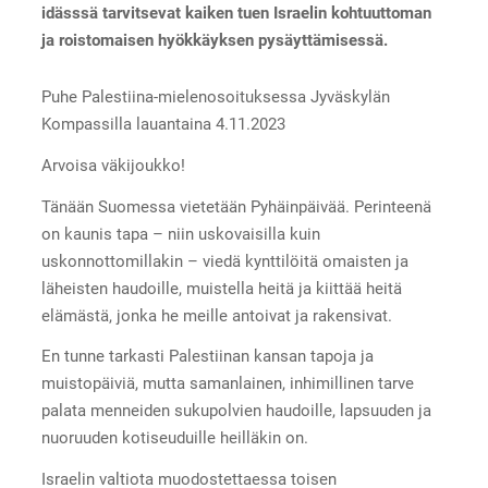
idässsä tarvitsevat kaiken tuen Israelin kohtuuttoman
ja roistomaisen hyökkäyksen pysäyttämisessä.
Puhe Palestiina-mielenosoituksessa Jyväskylän
Kompassilla lauantaina 4.11.2023
Arvoisa väkijoukko!
Tänään Suomessa vietetään Pyhäinpäivää. Perinteenä
on kaunis tapa – niin uskovaisilla kuin
uskonnottomillakin – viedä kynttilöitä omaisten ja
läheisten haudoille, muistella heitä ja kiittää heitä
elämästä, jonka he meille antoivat ja rakensivat.
En tunne tarkasti Palestiinan kansan tapoja ja
muistopäiviä, mutta samanlainen, inhimillinen tarve
palata menneiden sukupolvien haudoille, lapsuuden ja
nuoruuden kotiseuduille heilläkin on.
Israelin valtiota muodostettaessa toisen