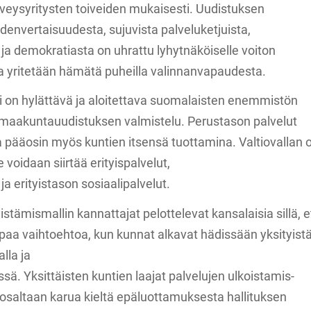
rveysyritysten toiveiden mukaisesti. Uudistuksen
hdenvertaisuudesta, sujuvista palveluketjuista,
ja demokratiasta on uhrattu lyhytnäköiselle voiton
ia yritetään hämätä puheilla valinnanvapaudesta.
i on hylättävä ja aloitettava suomalaisten enemmistön
 maakuntauudistuksen valmistelu. Perustason palvelut
ja pääosin myös kuntien itsensä tuottamina. Valtiovallan 
voidaan siirtää erityispalvelut,
ja erityistason sosiaalipalvelut.
istämismallin kannattajat pelottelevat kansalaisia sillä,
aa vaihtoehtoa, kun kunnat alkavat hädissään yksityistä
alla ja
sä. Yksittäisten kuntien laajat palvelujen ulkoistamis-
 osaltaan karua kieltä epäluottamuksesta hallituksen