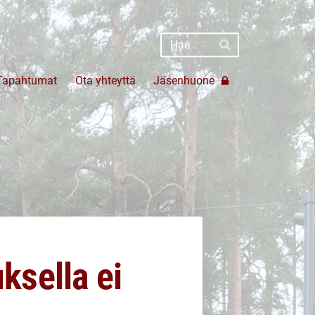
Haku
Hae
Tapahtumat
Ota yhteyttä
Jäsenhuone
ksella ei