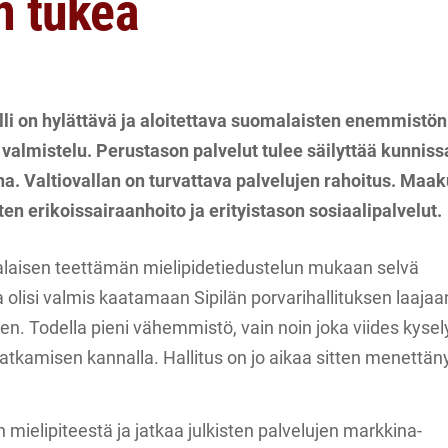
n tukea
li on hylättävä ja aloitettava suomalaisten enemmistön
almistelu. Perustason palvelut tulee säilyttää kunniss
na. Valtiovallan on turvattava palvelujen rahoitus. Maa
uten erikoissairaanhoito ja erityistason sosiaalipalvelut.
aisen teettämän mielipidetiedustelun mukaan selvä
olisi valmis kaatamaan Sipilän porvarihallituksen laajaa
n. Todella pieni vähemmistö, vain noin joka viides kyse
jatkamisen kannalla. Hallitus on jo aikaa sitten menettä
n mielipiteestä ja jatkaa julkisten palvelujen markkina-