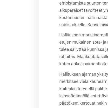
ehtoistamista suurten te
alkuperäiset tavoitteet y
kustannusten hallinnasta 
saalistukselle. Kansalais
Hallituksen markkinamall
etujen mukainen sote- ja
tulee säilyttää kunnissa 
rahoitus. Maakuntatasolle 
kuten erikoissairaanhoito 
Hallituksen ajaman yksity
merkitsee vielä kauheamp
kuitenkin terveellä politiik
lainsäädännöllä estettävis
päätökset kertovat nekin