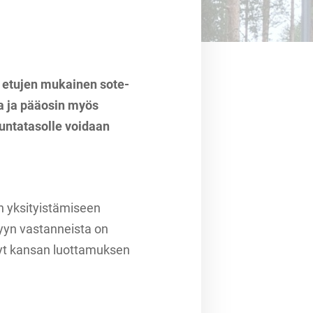
 etujen mukainen sote-
a ja pääosin myös
kuntatasolle voidaan
n yksityistämiseen
lyyn vastanneista on
nyt kansan luottamuksen