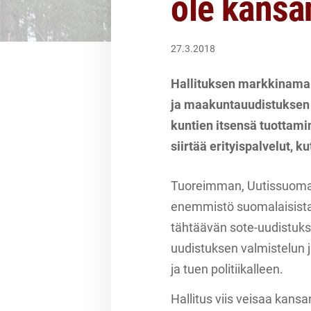
ole kansa
27.3.2018
Hallituksen markkinamal
ja maakuntauudistuksen v
kuntien itsensä tuottami
siirtää erityispalvelut, k
Tuoreimman, Uutissuomal
enemmistö suomalaisista 
tähtäävän sote-uudistukse
uudistuksen valmistelun 
ja tuen politiikalleen.
Hallitus viis veisaa kansa