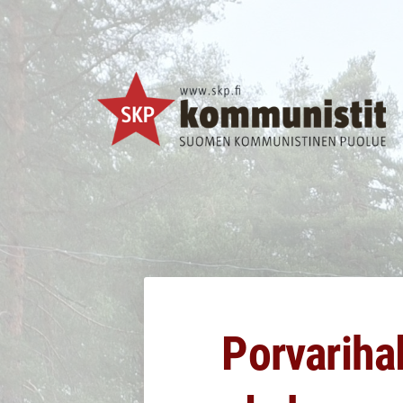
Siirry
sivun
sisältöön
SKP Jyväskylä
Porvariha