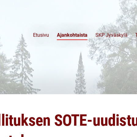
Etusivu
Ajankohtaista
SKP Jyväskylä
llituksen SOTE-uudistu