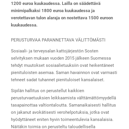
1200 euroa kuukaudessa. Lailla on säädettävä
minimipalkaksi 1800 euroa kuukaudessa ja
verotettavan tulon alaraja on nostettava 1500 euroon
kuukaudessa.
PERUSTURVAA PARANNETTAVA VÄLITTÖMÄSTI
Sosiaali- ja terveysalan kattojärjestön Sosten
selvityksen mukaan vuoden 2015 jälkeen Suomessa
tehdyt muutokset sosiaalietuuksiin ovat heikentäneet
pienituloisten asemaa. Saman havainnon ovat varmasti
tehneet sadat tuhannet pienituloiset kansalaiset.
Sipilän hallitus on perustellut kaikkien
perusturvaetuuksien leikkaamista välttämättömyydellä
tasapainottaa valtiontaloutta. Samanaikaisesti hallitus
on jakanut avokätisesti verohelpotuksia, jotka ovat
hyödyttäneet eniten hyvin toimeentulevia kansalaisia.
Näitäkin toimia on perusteltu taloudellisella