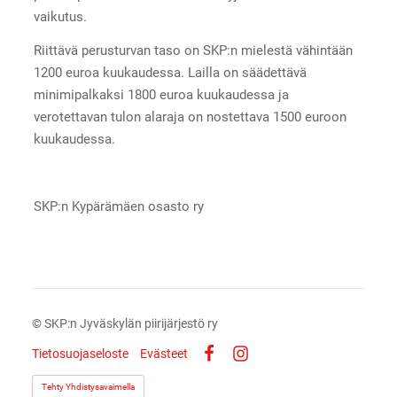
vaikutus.
Riittävä perusturvan taso on SKP:n mielestä vähintään
1200 euroa kuukaudessa. Lailla on säädettävä
minimipalkaksi 1800 euroa kuukaudessa ja
verotettavan tulon alaraja on nostettava 1500 euroon
kuukaudessa.
SKP:n Kypärämäen osasto ry
©
SKP:n Jyväskylän piirijärjestö ry
Tietosuojaseloste
Evästeet
Facebook
Instagram
Tehty Yhdistysavaimella