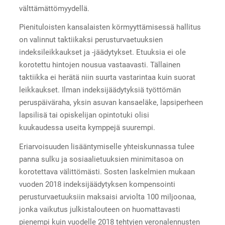
välttämättömyydellä.
Pienituloisten kansalaisten körmyyttämisessä hallitus
on valinnut taktiikaksi perusturvaetuuksien
indeksileikkaukset ja -jäädytykset. Etuuksia ei ole
korotettu hintojen nousua vastaavasti. Tällainen
taktiikka ei herätä niin suurta vastarintaa kuin suorat
leikkaukset. Ilman indeksijäädytyksiä työttömän
peruspäiväraha, yksin asuvan kansaeläke, lapsiperheen
lapsilisä tai opiskelijan opintotuki olisi
kuukaudessa useita kymppejä suurempi.
Eriarvoisuuden lisääntymiselle yhteiskunnassa tulee
panna sulku ja sosiaalietuuksien minimitasoa on
korotettava välittömästi. Sosten laskelmien mukaan
vuoden 2018 indeksijäädytyksen kompensointi
perusturvaetuuksiin maksaisi arviolta 100 miljoonaa,
jonka vaikutus julkistalouteen on huomattavasti
pienempi kuin vuodelle 2018 tehtyjen veronalennusten