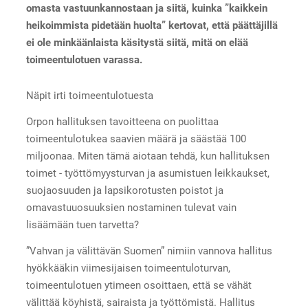
omasta vastuunkannostaan ja siitä, kuinka ”kaikkein
heikoimmista pidetään huolta” kertovat, että päättäjillä
ei ole minkäänlaista käsitystä siitä, mitä on elää
toimeentulotuen varassa.
Näpit irti toimeentulotuesta
Orpon hallituksen tavoitteena on puolittaa
toimeentulotukea saavien määrä ja säästää 100
miljoonaa. Miten tämä aiotaan tehdä, kun hallituksen
toimet - työttömyysturvan ja asumistuen leikkaukset,
suojaosuuden ja lapsikorotusten poistot ja
omavastuuosuuksien nostaminen tulevat vain
lisäämään tuen tarvetta?
”Vahvan ja välittävän Suomen” nimiin vannova hallitus
hyökkääkin viimesijaisen toimeentuloturvan,
toimeentulotuen ytimeen osoittaen, että se vähät
välittää köyhistä, sairaista ja työttömistä. Hallitus