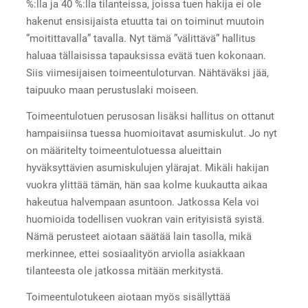
%:lla ja 40 %:lla tilanteissa, joissa tuen hakija ei ole
hakenut ensisijaista etuutta tai on toiminut muutoin
”moitittavalla” tavalla. Nyt tämä ”välittävä” hallitus
haluaa tällaisissa tapauksissa evätä tuen kokonaan.
Siis viimesijaisen toimeentuloturvan. Nähtäväksi jää,
taipuuko maan perustuslaki moiseen.
Toimeentulotuen perusosan lisäksi hallitus on ottanut
hampaisiinsa tuessa huomioitavat asumiskulut. Jo nyt
on määritelty toimeentulotuessa alueittain
hyväksyttävien asumiskulujen ylärajat. Mikäli hakijan
vuokra ylittää tämän, hän saa kolme kuukautta aikaa
hakeutua halvempaan asuntoon. Jatkossa Kela voi
huomioida todellisen vuokran vain erityisistä syistä.
Nämä perusteet aiotaan säätää lain tasolla, mikä
merkinnee, ettei sosiaalityön arviolla asiakkaan
tilanteesta ole jatkossa mitään merkitystä.
Toimeentulotukeen aiotaan myös sisällyttää