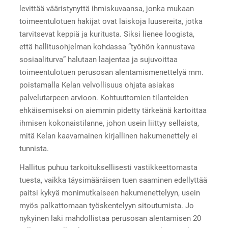
levittää vääristynyttä ihmiskuvaansa, jonka mukaan
toimeentulotuen hakijat ovat laiskoja luusereita, jotka
tarvitsevat keppiä ja kuritusta. Siksi lienee loogista,
että hallitusohjelman kohdassa ”työhön kannustava
sosiaaliturva” halutaan laajentaa ja sujuvoittaa
toimeentulotuen perusosan alentamismenettelyä mm.
poistamalla Kelan velvollisuus ohjata asiakas
palvelutarpeen arvioon. Kohtuuttomien tilanteiden
ehkäisemiseksi on aiemmin pidetty tärkeänä kartoittaa
ihmisen kokonaistilanne, johon usein liittyy sellaista,
mitä Kelan kaavamainen kirjallinen hakumenettely ei
tunnista.
Hallitus puhuu tarkoituksellisesti vastikkeettomasta
tuesta, vaikka täysimääräisen tuen saaminen edellyttää
paitsi kykyä monimutkaiseen hakumenettelyyn, usein
myös palkattomaan työskentelyyn sitoutumista. Jo
nykyinen laki mahdollistaa perusosan alentamisen 20