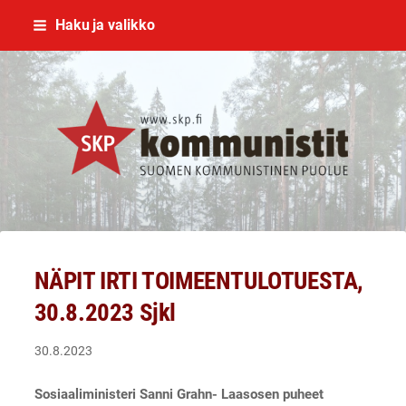
Siirry
Haku ja valikko
sivun
sisältöön
SKP Jyväskylä
NÄPIT IRTI TOIMEENTULOTUESTA,
30.8.2023 Sjkl
30.8.2023
Sosiaaliministeri Sanni Grahn- Laasosen puheet