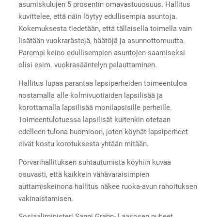
asumiskulujen 5 prosentin omavastuuosuus. Hallitus
kuvittelee, että näin löytyy edullisempia asuntoja.
Kokemuksesta tiedetään, että tällaisella toimella vain
lisätään vuokrarästejä, häätöjä ja asunnottomuutta.
Parempi keino edullisempien asuntojen saamiseksi
olisi esim. vuokrasääntelyn palauttaminen.
Hallitus lupaa parantaa lapsiperheiden toimeentuloa
nostamalla alle kolmivuotiaiden lapsilisää ja
korottamalla lapsilisää monilapsisille perheille.
Toimeentulotuessa lapsilisät kuitenkin otetaan
edelleen tulona huomioon, joten köyhät lapsiperheet
eivät kostu korotuksesta yhtään mitään.
Porvarihallituksen suhtautumista köyhiin kuvaa
osuvasti, että kaikkein vähävaraisimpien
auttamiskeinona hallitus näkee ruoka-avun rahoituksen
vakinaistamisen.
Sosiaaliministeri Sanni Grahn- Laasosen puheet